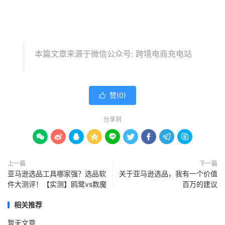
本篇文章来源于微信公众号: 跨境电商充电站
赞(
0
)

分享到









上一篇
下一篇
亚马逊选品工具哪家强？选品软
关于亚马逊选品，我有一个价值
件大测评！【实测】鸥鹭vs数魔
百万的建议
相关推荐
暂无文章