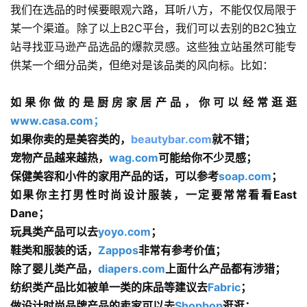
我们在选品的时候要眼观六路，耳听八方，不能仅仅局限于
某一个渠道。除了以上B2C平台，我们可以去别的B2C独立
站寻找亚马逊产品选品的爆款灵感。这些独立站虽然可能专
供某一个细分品类，但绝对是该品类的风向标。比如：
如果你做的是厨房家居产品，你可以经常逛逛
www.casa.com；
如果你卖的是美容类的，
beautybar.com
就不错；
宠物产品越来越热，
wag.com
可能给你不少灵感；
保健美容和小件的家用产品的话，可以参考
soap.com
；
如果你主打男性时尚设计服装，一定要常常看看East
Dane；
玩具类产品可以去
yoyo.com
；
鞋类和服装的话，
Zappos
非常有参考价值；
除了婴儿类产品，
diapers.com
上面什么产品都有涉猎；
纺织类产品比如被单一类的床品等建议去
Fabric
；
做设计时尚品牌产品的卖家可以去
Shopbop
逛逛；