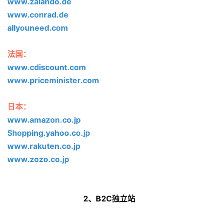
www.zalando.de
www.conrad.de
allyouneed.com
法国：
www.cdiscount.com
www.priceminister.com
日本：
www.amazon.co.jp
Shopping.yahoo.co.jp
www.rakuten.co.jp
www.zozo.co.jp
2、B2C独立站