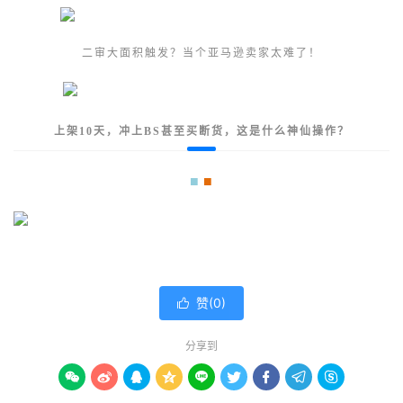
二审大面积触发？当个亚马逊卖家太难了！
上架10天，冲上BS甚至买断货，这是什么神仙操作？
■
■
原创就好了啊凑多点字申请到原创就好了啊
赞(
0
)

分享到








