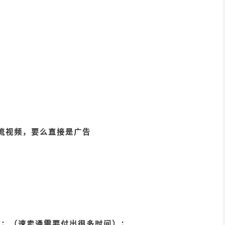
流视频，要么直接是广告
台；
（速卖通需要付出很多时间）；