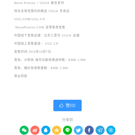
Heron Preston × UGG® 联名系列
将在全球范围内的精选 UGG® 专卖店
UGG.COM/UGG.CN
HeronPreston.COM 及零售商发售
中国线下发售店铺：北京三里屯 UGG® 店铺
中国线上发售渠道:：UGG.CN
发售时间:2019年10月7日
黑色、沙棕色 城市功能经典迷你靴：RMB 3,980
黑色、橘红色塔斯曼鞋：RMB 2,980
男女同款
赞(
0
)

分享到








