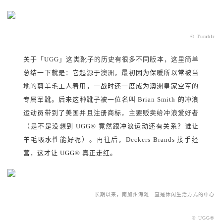
© Tumblr
关于「UGG」这类靴子的历史有很多不同版本，这里简单
总结一下就是：它起源于澳洲，最初因为保暖所以常被当
地的剪羊毛工人着用，一战时还一度成为澳洲皇家空军的
专属军靴。后来这种靴子被一位名叫 Brian Smith 的冲浪
运动员带到了美国并且注册商标，主要贩卖给冲浪爱好者
（是不是没想到 UGG
®
竟然跟冲浪运动还有关系？谁让
羊毛吸水性能好呢）。再往后，Deckers Brands 接手经
营，这才让 UGG
®
真正走红。
长期以来，南加州海滩一直是休闲生活方式的中心
© UGG
®