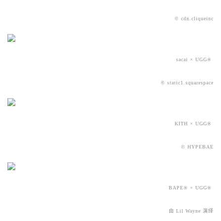
© cdn.cliqueinc
sacai × UGG®
© static1.squarespace
KITH × UGG®
© HYPEBAE
BAPE® × UGG®
由 Lil Wayne 演绎