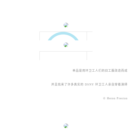
单品是用环卫工人们的旧工服改造而成
并且找来了许多真实的 DSNY 环卫工人亲自穿着演绎
© Heron Preston