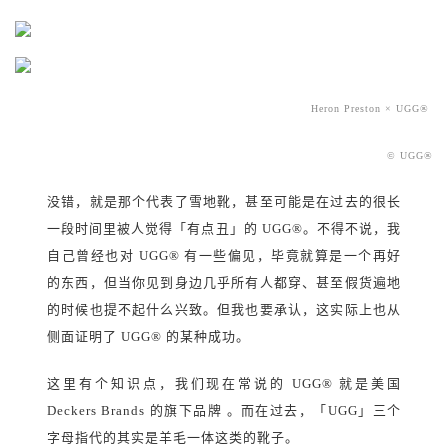
Heron Preston × UGG®
© UGG
®
没错，就是那个代表了雪地靴，甚至可能是在过去的很长
一段时间里被人觉得「有点丑」的 UGG
®
。不得不说，我
自己曾经也对 UGG
®
有一些偏见，毕竟就算是一个再好
的东西，但当你见到身边几乎所有人都穿、甚至假货遍地
的时候也提不起什么兴致。但我也要承认，这实际上也从
侧面证明了 UGG
®
的某种成功。
这里有个知识点，我们现在常说的 UGG
®
就是美国
Deckers Brands 的旗下品牌 。而在过去，「UGG」三个
字母指代的其实是羊毛一体这类的靴子。