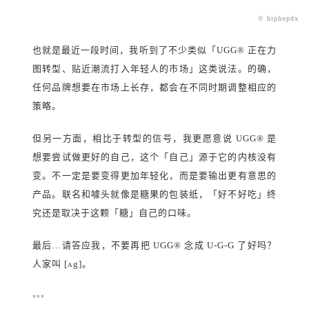
© hiphopdx
也就是最近一段时间，我听到了不少类似「UGG® 正在力
图转型、贴近潮流打入年轻人的市场」这类说法。的确，
任何品牌想要在市场上长存，都会在不同时期调整相应的
策略。
但另一方面，相比于转型的信号，我更愿意说 UGG® 是
想要尝试做更好的自己，这个「自己」源于它的内核没有
变。不一定是要变得更加年轻化，而是要输出更有意思的
产品。联名和噱头就像是糖果的包装纸，「好不好吃」终
究还是取决于这颗「糖」自己的口味。
最后…请答应我，不要再把 UGG® 念成 U-G-G 了好吗？
人家叫 [ʌg]。
***