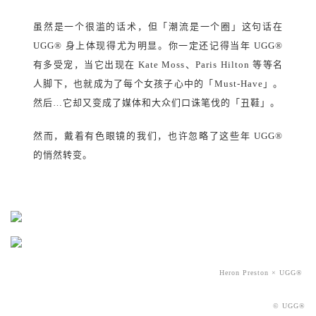
虽然是一个很滥的话术，但「潮流是一个圈」这句话在
UGG
®
身上体现得尤为明显。你一定还记得当年 UGG
®
有多受宠，当它出现在 Kate Moss、Paris Hilton 等等名
人脚下，也就成为了每个女孩子心中的「Must-Have」。
然后…它却又变成了媒体和大众们口诛笔伐的「丑鞋」。
然而，戴着有色眼镜的我们，也许忽略了这些年 UGG
®
的悄然转变。
Heron Preston × UGG®
© UGG
®