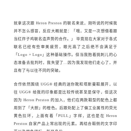
就拿这次跟 Heron Preston 的联名来说，刚听说的时候我
并不怎么感冒，反应大概就是：「哦，又是一次想借着跟
当红炸子鸡联名造声势的合作。」 毕竟现在大家对于各式
联名已经有些审美疲劳，眼光高了之后绝不会满足于
「Logo + Logo」这种基础操作。但当我抱着挑刺儿的心
态准备去批判时，我失望了…因为我发现他们走心了，并
且有了与以往不同的突破。
合作依然围绕 UGG® 经典的迷你靴和塔斯曼鞋展开，以
往 UGG® 给我的印象都是比较传统甚至是保守，但这次
因为 Heron Preston 的加入，他们在两款鞋型的配色上都
用到了「大胆」的橙色。后跟处配上了偏工业属性的荧光
黄色拉环，上面有着「PULL」字样，这也是在 Heron
Preston 自家产品上常出现的元素。再结合鞋侧的文字印