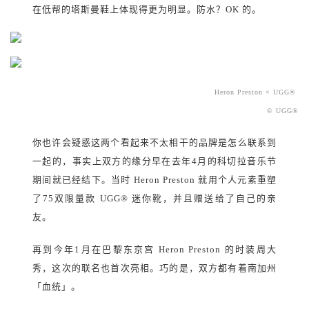
在低帮的塔斯曼鞋上体现得更为明显。防水？OK 的。
Heron Preston × UGG®
© UGG
®
你也许会疑惑这两个看起来不太相干的品牌是怎么联系到
一起的，事实上双方的缘分早在去年4月的科切拉音乐节
期间就已经结下。当时 Heron Preston 就用个人元素重塑
了75双限量款 UGG® 迷你靴，并且赠送给了自己的亲
友。
再到今年1月在巴黎东京宫 Heron Preston 的时装周大
秀，这次的联名也首次亮相。巧的是，双方都有着南加州
「血统」。