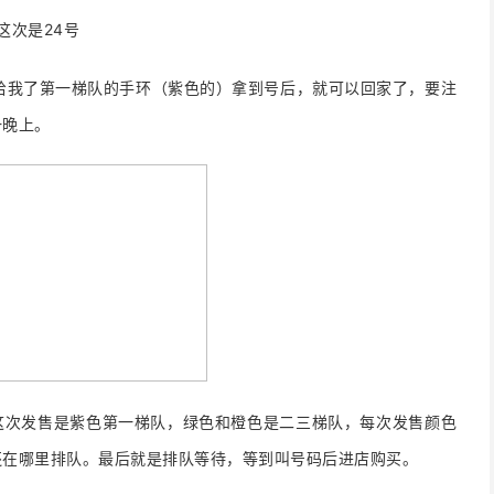
这次是24号
他给我了第一梯队的手环（紫色的）拿到号后，就可以回家了，要注
一晚上。
这次发售是紫色第一梯队，绿色和橙色是二三梯队，每次发售颜色
还在哪里排队。最后就是排队等待，等到叫号码后进店购买。