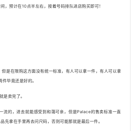
间，预计在10点半左右，按着号码排队进店购买即可！
nice，但是在限购这方面没有统一标准，有人可以拿一件，有人可以拿
两件毕竟还是好的。
了就是卖完了。
是一流的，进去就能感受到和蔼可亲，但是Palace的售卖标准一直
单品先拿在手里再去问尺码，否则可能那就是最后一件。