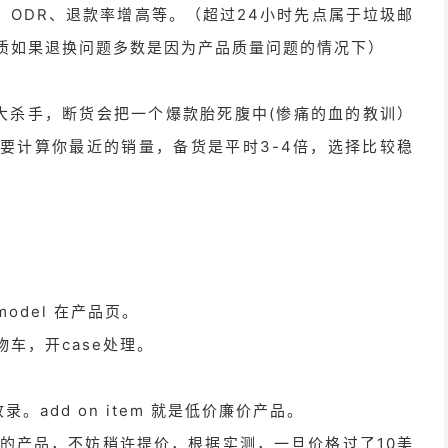
、ODR、退款率增高等。（超过24小时先点属于垃圾邮
质如果退换问题多数是因为产品质量问题的情况下）
大杀手，断货会把一个爆款胎死腹中(惨痛的血的教训）
要计算你最近的销量，备货是平时3-4倍，选择比较稳
odel 在产品页。
车，开case处理。
m收录。add on item 就是低价廉价产品。
金的产品，不妨稍许提价，根据实测，一旦价格过了10美