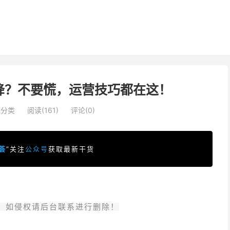
降？不要慌，运营技巧都在这！
未分类
阅读(161)
评论(0)
荟
”关注
公众号
获取最新干货
。如侵权请后台联系进行删除！