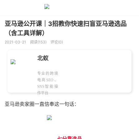
亚马逊公开课｜3招教你快速扫盲亚马逊选品
（含工具详解）
2021-03-21
阅读(153)
评论(0)
北蚁
专业的跨境
电商SEO、
SNS智能操
作平台
亚马逊卖家圈一直信奉这一句话：
七分靠选品