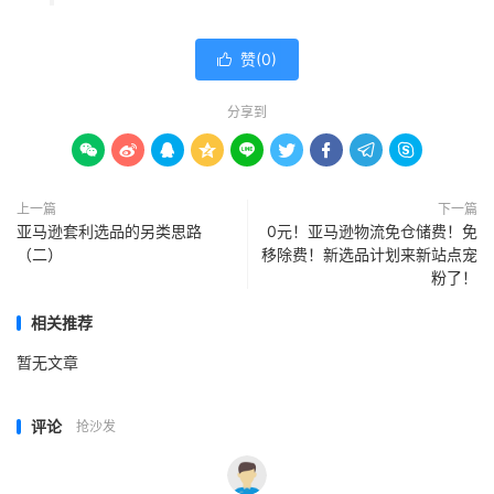
赞(
0
)

分享到









上一篇
下一篇
亚马逊套利选品的另类思路
0元！亚马逊物流免仓储费！免
（二）
移除费！新选品计划来新站点宠
粉了！
相关推荐
暂无文章
评论
抢沙发