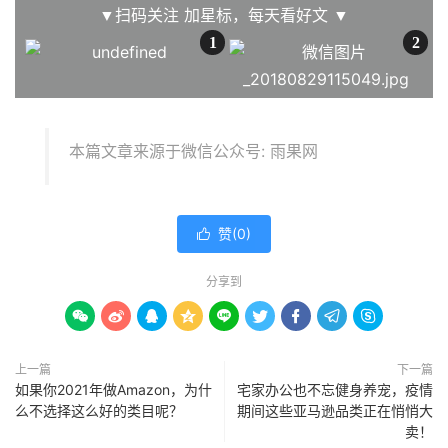
▼扫码关注
加星标，每天看好文
▼
1
2
本篇文章来源于微信公众号: 雨果网
赞(
0
)

分享到









上一篇
下一篇
如果你2021年做Amazon，为什
宅家办公也不忘健身养宠，疫情
么不选择这么好的类目呢？
期间这些亚马逊品类正在悄悄大
卖！