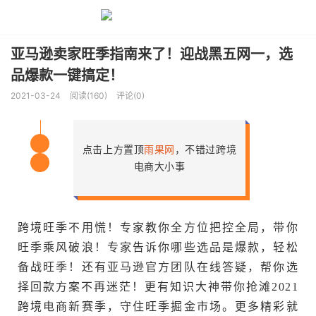
亚马逊卖家旺季指南来了！迎战黑五网一，选
品爆款一键搞定！
2021-03-24
阅读(160)
评论(0)
点击上方置顶
雨果网
，不错过跨境
关
电商大小事
注
跨境旺季不用慌！专家教你全方位把控全局，带你
旺季乘风破浪！专家告诉你哪些选品是爆款，轻松
备战旺季！还有亚马逊官方团队在线答疑，帮你选
择回款方案不再迷茫！更有知识大神带你抢滩2021
跨境电商新赛季，守住旺季掘金市场。更多精彩就