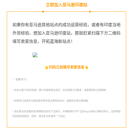
立即加入亚马逊印度站
如果你有亚马逊其他站点的成功运营经验，或者有印度当地
外贸经验，想加入亚马逊印度站，那就赶紧扫描下方二维码
填写卖家信息，
开拓蓝海新站点
！
👆扫码立刻填写卖家信息👆
* 温馨提示:
* 尚未注册/开店的卖家，客户经理审核信息后，会在两周之内联系，请查看您的注册邮箱！
* 如果您已经是亚马逊卖家并想申请注册其他站点，请提供全新注册邮箱。
* 请在报名前准备好即将销售的真实产品照片，并确保照片中产品及logo(如有)清晰可辨认，这将帮助
您快速完成报名。同时，请勿多次申请同一个站点。