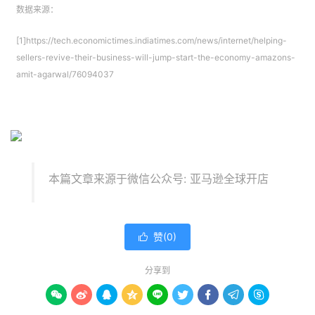
数据来源：
[1]https://tech.economictimes.indiatimes.com/news/internet/helping-
sellers-revive-their-business-will-jump-start-the-economy-amazons-
amit-agarwal/76094037
本篇文章来源于微信公众号: 亚马逊全球开店
赞(
0
)

分享到








