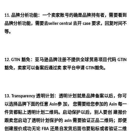
品牌分析功能：
一个卖家账号的确是品牌持有者，需要看到
11.
品牌分析功能，需要去
去开
要求，回复时间不
seller
central
case
等。
豁免：
亚马逊品牌注册不提供全球贸易项目代码
12. GTIN
GTIN
豁免，卖家可以备案后通过卖
家平台申请
豁免。
GTIN
透明计划：
透明计划就是品牌备案以后，你可
13. Transparency
以选择品牌下面的任意
参
加， 您需要给您参加的
每一
Asin
Asin
件货都贴上透明计划二维码。启动保护以后，别人要创
建报价
跟卖您启动了透明计划保护的
需要验证正品二维码；即便
asin
创建报价成功无论
还是自发货后面也要贴标或者验证二维
FBA