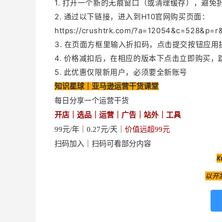
1. 打开一个新的无痕窗口（或清理缓存），避
2. 通过以下链接，进入到H10官网购买页面：
https://crushtrk.com/?a=12054&c=528&
3. 在页面方框里输入折扣码，点击提交按钮应用
4. 价格减扣后，在相应的版本下点击立即购买
5. 此优惠仅限新用户，必须要全新账号
知识星球｜亚马逊运营干货课堂
每日分享一个运营干货
开店｜选品｜运营｜广告｜站外｜工具
99元/年｜
0.27元/天｜
价值远超99元
扫码加入｜
扫码可看部分内容
以开