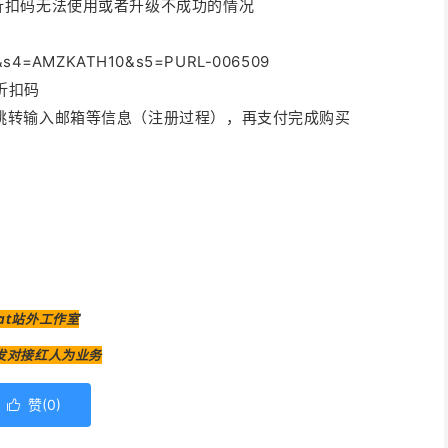
免折扣码无法使用或者升级不成功的情况
p=r&s4=AMZKATH10&s5=PURL-006509
折扣码
，跳转输入邮箱等信息（注册过程），再支付完成购买
Kat站外工作室
发对接红人为业务
赞(
0
)
