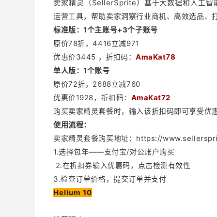
卖家精灵（SellerSprite）基于大数据和
运营工具，帮助卖家洞察行业商机、高效选品、打造高
标准版：
1个主账号+3个子账号
原价78折，4416立减971
优惠价3445
，折扣码：
AmaKat78
单人版
：
1个账号
原价72折，2688立减760
优惠价1928，
折扣码：
AmaKat72
购买卖家精灵套餐时，输入该折扣码即可享受优
使用流程：
卖家精灵套餐购买地址：https://www.sellersprite
1.选择包年——支付宝/对公账户购买
2.在折扣券输入优惠码，点击检测有效性
3.检查订单价格，提交订单并支付
Helium 10