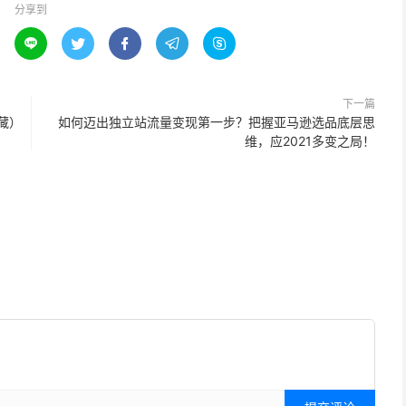
分享到





下一篇
藏）
如何迈出独立站流量变现第一步？把握亚马逊选品底层思
维，应2021多变之局！