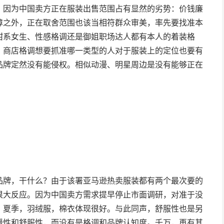
，因为中国卖方正在服装出售范围占有显然的劣势：价钱廉
障之外，正在取舍范围也该当相符群众审美，率先要找准本
甜系女生、性感格调还是御姐职场达人都有本人的着装格
，商店格调想要抓准哪一类型的人对于服装上的定位也要有
品牌定然没有能侵权。相似动漫、明星周边是没有能够正在
品牌，干什么？由于该署亚马逊热卖服装都有两个最次要的
很大反应。因为中国卖方需求提早停止市面调研，对准于没
，夏季，羽绒服，棉衣体现很好。与此同声，舒服性也是另
暖性和舒服性，而没有是格调和品牌认知度。千万，再有其