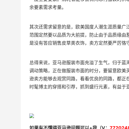
余要素需求考量。
其次还需求留意的是，欧美国度人潮生涯质量广
范围定然要以品质为大前提，防止由于品质缘由
是没有答应销售皮草类衣饰，卖方定然要严厉恪
总得来说，亚马逊服装市面充溢了生气，归于蓝
调动策略，正在做服装市面的时分，要留意欧美
逊卖方能够去观赏同路，看看优良的同路，都正在卖
时髦博主的穿搭和引荐，抓到盛行元素，有益于
如果有不懂得亚马逊问题可以+我（V：
772024