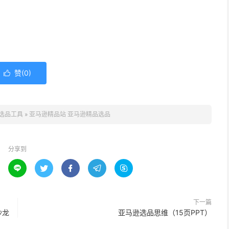
赞(
0
)

选品工具
»
亚马逊精品站 亚马逊精品选品
分享到





下一篇
沙龙
亚马逊选品思维（15页PPT）