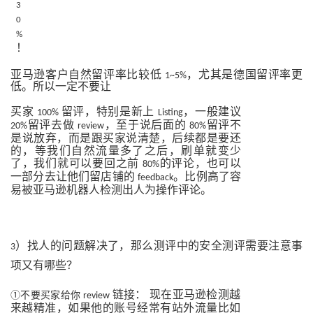
3
0
%
！
亚马逊客户自然留评率比较低
，尤其是德国留评率更
1~5%
低。所以一定不要让
买家
留评，特别是新上
，一般建议
100%
Listing
留评去做
，至于说后面的
留评不
20%
review
80%
是说放弃，而是跟买家说清楚，后续都是要还
的，等我们自然流量多了之后，刷单就变少
了，我们就可以要回之前
的评论，也可以
80%
一部分去让他们留店铺的
。比例高了容
feedback
易被亚马逊机器人检测出人为操作评论。
）找人的问题解决了，那么测评中的安全测评需要注意事
3
项又有哪些？
链接：
现在亚马逊检测越
①不要买家给你
review
来越精准，如果他的账号经常有站外流量比如