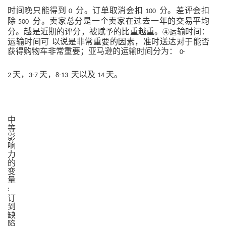
时间晚只能得到
分。订单取消会扣
分。差评会扣
0
100
除
分。卖家总分是一个卖家
在
过
去
一
年
的
交
易
平
均
500
分。
越
是
近
期
的
评
分
，被
赋
予
的
比
重
越
重
。
输
时
间
：
④运
运
输
时
间可
以
说是
非
常重要的
因
素，准时送达对
于
能否
获得
购
物车非常
重
要；亚马逊的
运
输时间分
为：
0-
天，
天，
天以及
天。
2
3-7
8-13
14
中
等
影
响
力
的
变
量
:
订
到
缺
陷