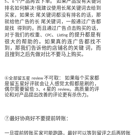
、
个产品再去下单。
如果产品没有关键词
5
6
排名如何解决
我建议使用长尾关键词去给到
?
买家，如果长
尾关键词都没有排名的话，那
就给他广告的长
尾关键词，一般通过广告都
是找
得到的。而且通过广告点击购买的话，
、
的提升都是有
对于我们的权重、
CPC
Listing
很大的帮助的。如果真的连广告都找不
到，那我们告诉他的店铺名的关键 词，而
且搜到之后先做对比不要马上购买。
不可取：
如果每个买家都
⑥全部留五星
review
是留五星好评就会让人感觉太假都是刷的，
偶尔需要留些
、
星的
。高质量的评
3
4
review
论和对产品提出改善的评论更有杀伤力。
⑦最好协商好不要提前转账：
一旦提前转账买家可能跑路，最好可以等到留评之后再转账