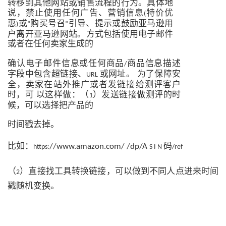
转移到其他网站或销售流程的行为。具体地
说，禁止使用任何广告、营销信息
特价优
(
惠
或
购买号召
引导、提示或鼓励亚马逊用
)
“
”
户离开亚马逊网站。方式包括使用电子邮件
或者在任何卖家生成的
确认电子邮件信息或任何商品
商品信息描述
/
字段中包含超链接、
或网址。
为了保障安
URL
全，卖家在站外推广或者发链接给测评客户
时，可
以这样做：（
）发送链接做测评的时
1
候，可以选择把产品的
时间戳去掉。
比如：
码
//www.amazon.com/ /dp/A
https:
S I N
/ref
（
）直接找工具转换链接，可以做到不同人点进来时间
2
戳随机变换。