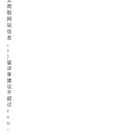
去
爬
取
网
站
信
息
。
2
）
留
评
率
建
议
不
超
过
2
0
%
~