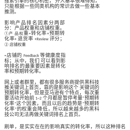
搜索引擎的核心机密，
外人基本很难得知，
只能根据一些同类机构的常识去做一些基本
推测。
影响产品排名因素分两部
分：产品权重和店铺权重。
重
转化率
预期转
①产 品权
=
+
化率
退货率
评分；
+
+Review
② 店铺权重
店铺的
等健康度指
=
Feedback
标；从中，我们
可以看到影
响排名的最重要因素是转化
率和预期转化率。
网上或者群里，都有很多服务商提供黑科技
推关键词上首页，靠的是影响这个
关键词的
预期转化率，但是亚马逊有个特点，每次重
要活动开始前
个月都是暂停考量
预期转
1~2
“
化率
这个因素，而且以后的趋势是
预期转
”
“
化率
的权重会降低，所以越来越多的黑科
”
技公司无法再做关键词排名上首页。
刷单，是实实在在的影响真实的转化率，所以这种排名