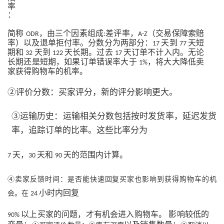
率
：
简称
，由三个因素组成
差评率，
（交易保障索赔
ODR
:
A-Z
率）以及退单拒付率。分数分为两部分：
天到
天短
17
77
期和
天到
天长期。过去
天订单不计入内。无论
32
122
17
长期还是短期，如果订单错误率大于
，将大大降低卖
1%
家获得购物车的机率。
②评价分数：买家评分，新的评分影响更大。
③运输历史：运输相关分数包括按时发货率，延迟发货
率，追踪订单的比率。这些比率分为
天，
天和
天的范围内计算。
7
30
90
④卖家反馈时间：是否能快速回复买家也影响到获得购物车的机
小时内回复
会。在
24
以上买家的问题，才有机会进入购物车。
影响较低的
90%