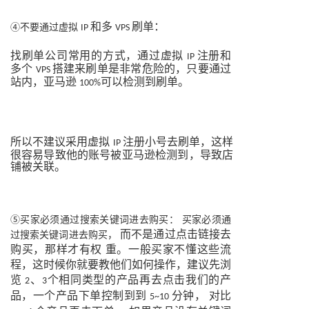
和多
刷单：
④不要通过虚拟
IP
VPS
找刷单公司常用的方式，通过虚拟
注册和
IP
多个
搭建来刷单是非常危险的，只要通过
VPS
站内，亚马逊
可以检测到刷单。
100%
所以不建议采用虚拟
注册小号去刷单，这样
IP
很容易导致他的账号被亚马逊检测到，导致店
铺被关联。
⑤买家必须通过搜索关键词进去购买： 买家必须通
而不是通过点击链接去
过搜索关键词进去购买，
购买，那样才有权
重。一般买家不懂这些流
程，这时候
你就要教他们如何操作，建议先浏
览
、
个相同类型的产品再去点击我们的产
2
3
品，一个产品下单控制到到
分钟，
对比
5~10