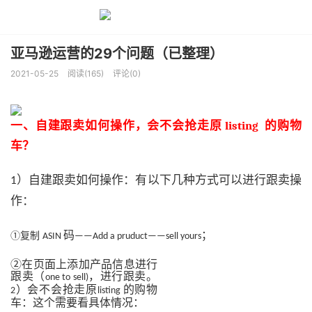
亚马逊运营的29个问题（已整理）
2021-05-25
阅读(165)
评论(0)
一
、
自建跟卖如何操作，会不会抢走原
listing
的购物
车？
）自建跟卖如何操作：有以下几种方式可以进行跟卖操
1
作：
码
；
①复制
ASIN
——Add a
pruduct
——sell yours
②在页面上添加产品信息进行
跟卖（
，进行跟卖。
one to sell)
）会不会抢走原
的购物
2
listing
车：这个需要看具体情况：