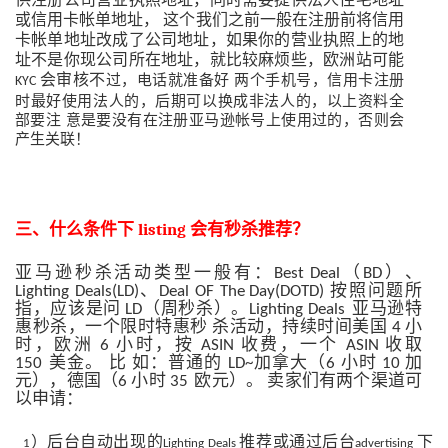
或信用卡帐单地址，
这个我们之前一般在注册前将信用
卡帐单地址改成了公司地址，如果你的营业执照上的地
址不是你现公司所在地址，就比较麻烦些，欧洲站可能
会审核不
过，电话就准备好 两个手机号，信用卡注册
KYC
时最好使用法人的，后期可以换成非法人
的，以上资料全
部要注 意是要没有在注册亚马逊帐号上使用过的，否则会
产生关联！
三、什么条件下
listing
会有秒杀推荐？
亚马逊秒杀活动类型一般有：
（
）、
Best
Deal
BD
、
按
照问题所
Lighting
Deals(LD)
Deal
OF
The
Day(DOTD
)
指，应该是问
（周秒杀）。
亚马逊特
LD
Lighting
Deals
惠秒杀，一个限时特惠秒
杀活动，持续时间美国
小
4
时，欧洲
小时，按
收费，一个
收取
6
ASIN
ASIN
美金。
比
如：普通的
加拿大（
小时
加
150
LD~
6
10
元），德国（
小时
欧元）
。
卖家们有两个渠道可
6
35
以申请：
）后台自动出现的
推荐或通过后台
下
1
Lighting Deals
advertising