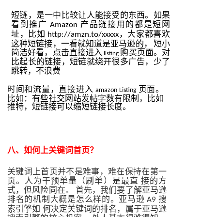
短链，是一中比较让人能接受的东西。如果
看到推广
产品链接用的都是短网
Amazon
址，比如
，大家都喜欢
http://amzn.to/xxxxx
这种短链接，一看就知道是亚马逊的，
短小
简洁好看，点击直接进入
购买页面。对
listing
比起长的链接，短链就绕开很多广告，少了
跳转，不浪费
时间和流量，直接进入
页面。
amazon Listing
比如：有些社交网站发帖字数有限制，比如
推特，短链接可以缩短链接长度。
八、
如何上关键词首页？
关键词上首页并不是难事，难在保持在第一
页。人为干预单量（
刷单
）是最直
接的方
式，但风险同在。
首先，我们要了解亚马逊
排名的机制大概是怎么样的。亚马逊
搜
A9
索引擎如
何决定关键词的排名，属于亚马逊