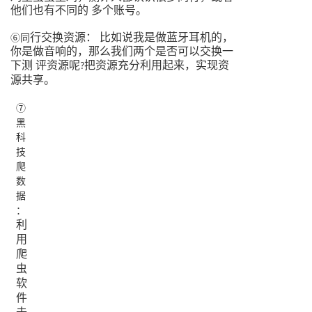
他们也有不同的
多个账号。
行交换资源：
比如说我是做蓝牙耳机的，
⑥同
你是做音响的，那么我们两个是否可以交换一
下测
评资源呢
把资源充分利用起来，实现资
?
源共享。
⑦
黑
科
技
爬
数
据
：
利
用
爬
虫
软
件