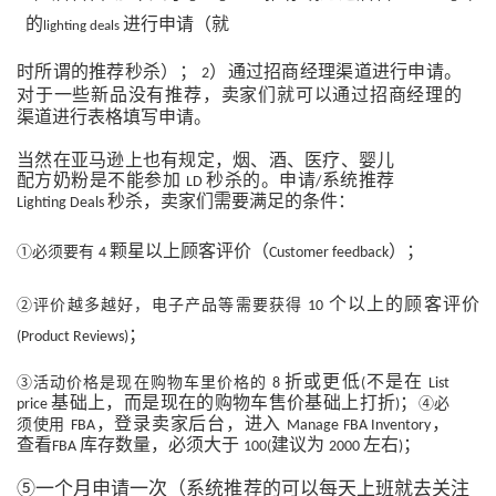
的
进行申请（就
lighting deals
时所谓的推荐秒杀）；
）通过招商经理渠道进行申请。
2
对于一些新品没有推荐，卖家们就可以通过招商经理的
渠道进行表格填写申请。
当然在亚马逊上也有规定，烟、酒、医疗、婴儿
配方奶粉是不能参加
秒杀的。申请
系统推荐
LD
/
秒杀，卖家们需要满足的条件：
Lighting Deals
颗星以上顾客评价（
）；
①必须要有
4
Customer feedback
个以上的顾客评价
②评价越多越好，电子产品等需要获得
10
；
(Product Reviews)
折或更低
不是在
③活动价格是现在购物车里价格的
8
(
List
基础上，而是现在的购物车售价基础上打折
；
④必
price
)
，登录卖家后台，进入
，
须使用
FBA
Manage FBA Inventory
查看
库存数量，必须大于
建议为
左右
；
FBA
100(
2000
)
⑤一个月申请一次（系统推荐的可以每天上班就去关注