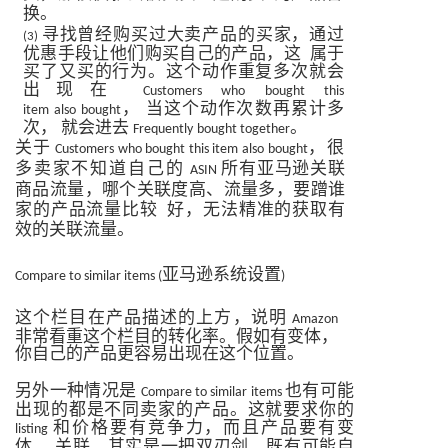
换。
寻找曾经购买过大卖产品的买家，通过
(3)
优惠手段让他们购买自己的产品，这
属于
买了又买的行为。这个动作重复多次就会
出现在
Customers
who
bought
this
，
当这个动作次数再累计多
item
also
bought
次，
就会进去
。
Frequently
bought together
关于
，很
Customers
who bought
this
item
also
bought
多卖家不知道自己的
所有亚马逊关联
ASIN
商品流量，哪个关联度高、流量多，要蹭谁
家的产品流量比较
好，无法精准的获取有
效的关联流量。
亚马逊系统设置
Compare to similar items (
)
这个栏目在产品描述的上方，说明
Amazon
非常看重这个栏目的转化率。假如有变体，
你自己的产品更容易出现在这个位置。
另外一种情况是
也有可能
Compare to similar items
出现的都是不同卖家的产品。这就要求你的
和价格要有竞争力，而且产品要有变
listing
体。
关联，其实是一把双刃剑，既有可能自