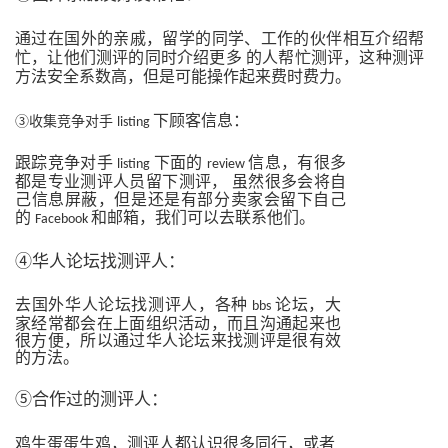
通过在国外的亲戚，留学的同学、工作的伙伴相互介绍帮
忙，让他们测评的同时介绍更多
的人帮忙测评，这种测评
方法安全系数高，但是可能操作起来费时费力。
下顾客信息：
③收集竞争对手
listing
跟踪竞争对手
下面的
信息，有很多
listing
review
都是专业测评人员留下测评，
虽然很多会将自
己信息屏蔽，但是还是有部分卖家会留下自己
的
和邮箱，我们可以去联系他们。
Facebook
④华人论坛找测评人：
去国外华人论坛找测评人，各种
论坛，大
bbs
家经常都会在上面组织活动，而且沟通起来也
很方便，所以通过华人论坛来找测评是很有效
的方法。
⑤合作过的测评人：
鸡生蛋蛋生鸡，测评人都认识很多同行，或者