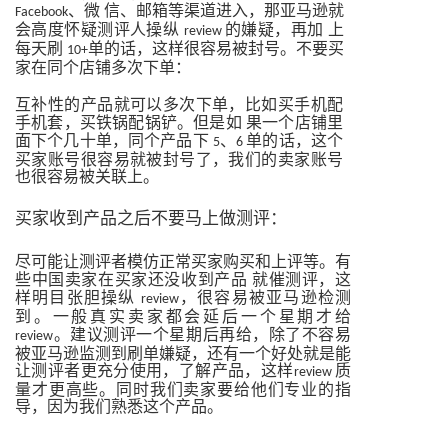
、微
信、邮箱等渠道进入，那亚马逊就
Facebook
会高度怀疑测评人操纵
的嫌疑，再加
上
review
每天刷
单的话，这样很容易被封号。不要买
10+
家在同个店铺多次下单：
互补性的产品就可以多次下单，比如买手机配
手机套，买铁锅配锅铲。但是如
果一个店铺里
面下个几十单，同个产品下
、
单的话，这个
5
6
买家账号很容易就被封号了，我们的卖家账号
也很容易被关联上。
买家收到产品之后不要马上做测评：
尽可能让测评者模仿正常买家购买和上评等。有
些中国卖家在买家还没收到产品
就催测评，这
样明目张胆操纵
，很容易被亚马逊检测
review
到。一般真实卖家都会延后一个星期才给
。建议测评一个星期后再给，除了不容易
review
被亚马逊监测到刷单嫌疑，还有一个好处就是能
让测评者更充分使用，了解产品，这样
质
review
量才更高些。同时我们卖家要给他们专业的指
导，因为我们熟悉这个产品。