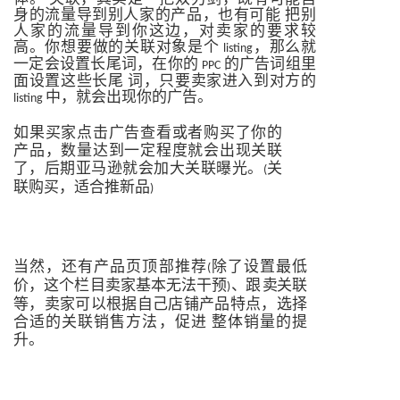
身的流量导到别人家的产品，也有可能
把别
人家的流量导到你这边，对卖家的要求较
高。你想要做的关联对象是个
，那么就
listing
一定会设置长尾词，在你的
的广告词组里
PPC
面设置这些长尾
词，只要卖家进入到对方的
中，就会出现你的广告。
listing
如果买家点击广告查看或者购买了你的
产品，数量达到一定程度就会出现关联
了，后期亚马逊就会加大关联曝光。
关
(
联购买，适合推新品
)
当然，还有产品页顶部推荐
除了设置最低
(
价，这个栏目卖家基本无法干预
、跟
卖
关联
)
等，卖家可以根据自己店铺产品特点，选择
合适的关联销售方法，促进
整体销量的提
升。