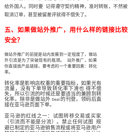
给外国人。同时要
记得遵守契约精神，准时转账，不然被
取消订单，甚至被留差评就得不偿失了。
五
、
如果做站外推广，用什么样的链接比较
安全？
做站外推广的前提是站内发展到一定程度了，做站
外引流是为了突破现有的瓶颈。
站外推广，如果
你直接放产品链接，要考虑的一个重要因素：转化
率。
转化率是影响店权重的重要指标，如果光有
流量，没有下单导致转化率下滑也
得不偿
失，所以引流的时候还是要适当的兼顾到转
化率。除非是做站外
的刊登，领码后直
Deal
接在亚马逊页面下单。
亚马逊的红线之一：试图转移交易或买家
（引流而不能是分流）。禁止任何试图
规
避已制定的亚马逊销售流程或将亚马逊用户