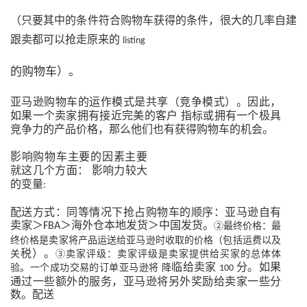
（只要其中的条件符合购物车获得的条件，很大的几率自建
跟卖都可以抢走原来的
listing
的购物车）。
亚马逊购物车
的运作模式是共享（竞争模式）。因此，
如果一个卖家拥有接近完美的客户
指标或拥有一个极具
竞争力的产品价格，那么他们也有获得购物车的机会。
影响购物车主要的因素主要
就这几个方面：
影响力较大
的变量
:
配送方式：同等情况下抢占购物车的顺序：
亚马逊
自有
卖家＞
＞海外仓本地发货＞中国发货。
FBA
②最终价格：最
终价格是卖家将产品运送给亚马逊时收取的价格（包括运费以及
税）。
关
③卖家评级：卖家评级是卖家提供给买家的总体体
临给卖家
分。如果
验。一个成功交易的订单亚马逊将 降
100
通过一些额外的服务，亚马逊将另外奖励给卖家一些分
数。配送