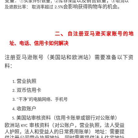
变量：
以及销售数量；
①买家评价数量；②库存深度
③取消以
会影响获得购物车的机会。
及退款比率： 取消率超过
2.5%
、
二
自注册亚马逊买家账号的地
址、电话、信用卡如何解决
注册亚马逊账号（美国站和欧洲站）需要准备以下资
料：
营业执照
1.
双币信用卡
2.
“干净”的电脑网络、手机号
3.
收款账户
4.
美国站审核资料（信用卡账单或银行对公账单）
5.
欧洲站
审核资料（对公账户，营业执照，法人受益
KYC
人护照，法人和受益人的日常费用账单）
地址：需要提
供注册公司营业执照地址，同时需要提供法人住宅地址