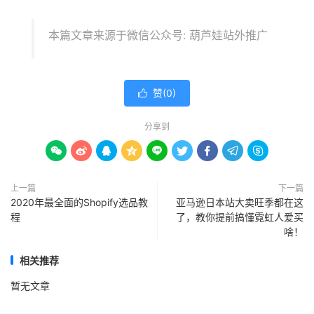
本篇文章来源于微信公众号: 葫芦娃站外推广
赞(
0
)

分享到









上一篇
下一篇
2020年最全面的Shopify选品教
亚马逊日本站大卖旺季都在这
程
了，教你提前搞懂霓虹人爱买
啥！
相关推荐
暂无文章