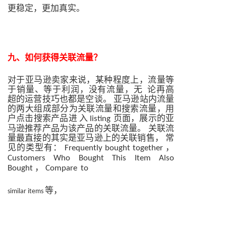
更稳定，更加真实。
九、
如何获得关联流量？
对于亚马逊卖家来说，某种程度上，流量等
于销量、等于利润，没有流量，无
论再高
超的运营技巧也都是空谈。
亚马逊站内流量
的两大组成部分为关联流量和搜索流量，用
户点击搜索产品进
入
页面，展示的亚
listing
马逊推荐产品为该
产品的关联流量。
关联流
量最直接的其实是亚马逊上的关联销售，
常
见的类型有：
，
Frequently
bought
together
Customers
Who
Bought
This
Item
Also
，
Bought
Compare
to
等，
similar items