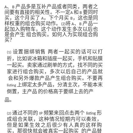
、
产品多是互补产品或者同类，两者之
A
B
间要有直接的相关性。不一定
和
要同时
A
B
买，这个月买了
，下个月买
，这也是同
A
B
样权重的组合购买动作。
将
、
产品一
(2)
A
B
起加入购物车，这个动作发生多次以后也
是会产生
组合购买。如何人为实现组合购
买？
设置捆绑销售
两者一起买的话可以打
(1)
折，比如说冰箱和插座一起买，手机和贴膜
一起买。卖家通过刷单的方式，找不同的买
家进行组合购买，多次以后自己的产品就
会和另外爆款产品产生组合购买。不要再
上绑定太多产品，分清主次，不能
本末
listing
倒置，主产品
的价格高于要绑上去的产
品。
通过不同的
频繁来回点击两个
形
IP
listing
(2)
成组合关联，这种情况短期内可以奏效，
但是如果生效之后很少有人真的这样购
买，那很快就会被真实一起购买
的产品替