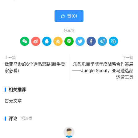
赞(
0
)

分享到









上一篇
下一篇
做亚马逊的6个选品思路(新手卖
乐盈电商学院年度战略合作巡展
家必看)
——Jungle Scout，亚马逊选品
运营工具
相关推荐
暂无文章
评论
抢沙发