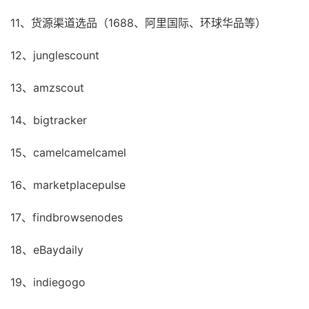
11、货源渠道选品（1688、阿里国际、环球华品等）
12、junglescount
13、amzscout
14、bigtracker
15、camelcamelcamel
16、marketplacepulse
17、findbrowsenodes
18、eBaydaily
19、indiegogo