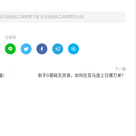
亚马逊选品工具鸥鹭下载 亚马逊选品工具鸥鹭怎么样
分享到





下一篇
量/
新手0基础无货源，如何在亚马逊上日爆万单？