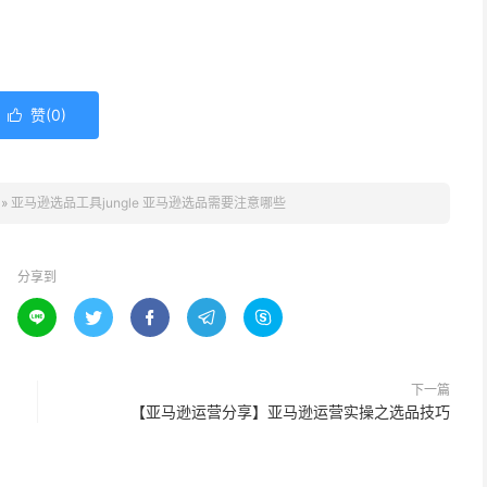
赞(
0
)

»
亚马逊选品工具jungle 亚马逊选品需要注意哪些
分享到





下一篇
【亚马逊运营分享】亚马逊运营实操之选品技巧​