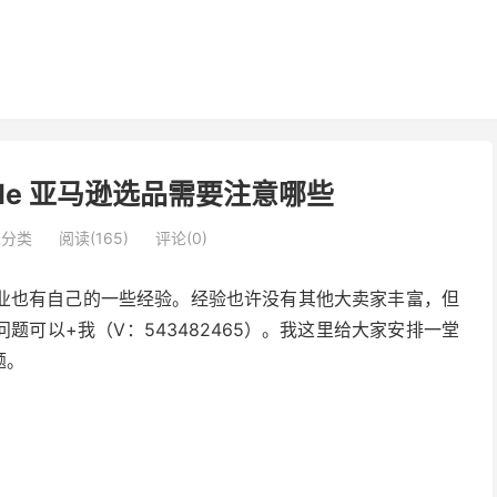
gle 亚马逊选品需要注意哪些
未分类
阅读(165)
评论(0)
业也有自己的一些经验。经验也许没有其他大卖家丰富，但
可以+我（V：543482465）。我这里给大家安排一堂
题。