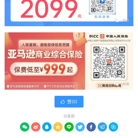
赞(
0
)

分享到








