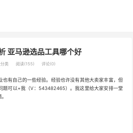
析 亚马逊选品工具哪个好
未分类
阅读(155)
评论(0)
业也有自己的一些经验。经验也许没有其他大卖家丰富，但
可以+我（V：543482465）。我这里给大家安排一堂
题。