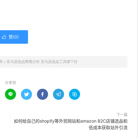
赞(
0
)

具
»
亚马逊选品策略分析 亚马逊选品工具哪个好
分享到





下一篇
如何给自己的shopify等外贸网站和amazon B2C店铺选品和
低成本获取站外引流