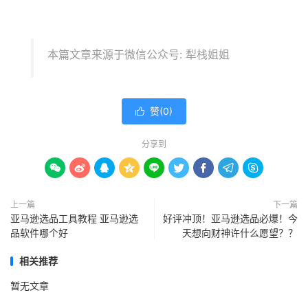
本篇文章来源于微信公众号: 犁栈姐姐
赞(
0
)

分享到









上一篇
下一篇
亚马逊选品工具教程 亚马逊选
好评冲顶！亚马逊选品必爆！今
品软件哪个好
天想向财神许什么愿望？？
相关推荐
暂无文章