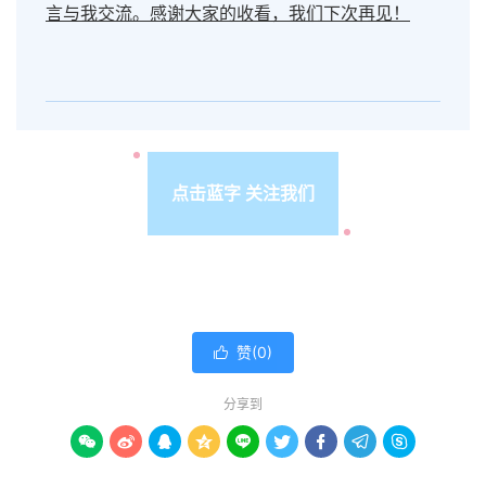
言与我交流。感谢大家的收看，我们下次再见！
点击蓝字 关注我们
赞(
0
)

分享到








