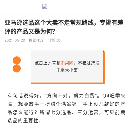
亚马逊选品这个大卖不走常规路线，专挑有差
评的产品又是为何？
2021-05-20
阅读(159)
评论(0)
点击上方置顶
雨果网
，不错过跨境
关
电商大小事
注
有句话说得好，“方向不对，努力白费”。Q4旺季来
临，想要放手一搏赚个满盆钵，手上没几款好的产
品怎么能行？所谓七分选品、三分运营，可见前期
选品的重要性。