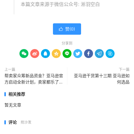
本篇文章来源于微信公众号: 淅羽空白
赞(
0
)

分享到









上一篇
下一篇
帮卖家众筹新品资金？亚马逊官
亚马逊干货第十三期 亚马逊如
方启动全新计划，卖家都乐了...
何选品
相关推荐
暂无文章
评论
抢沙发