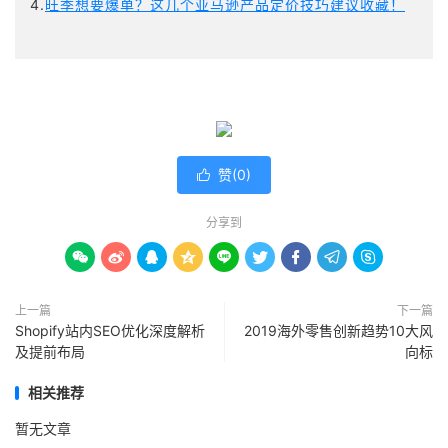
4.
旺季想要爆单？这几个亚马逊产品定价技巧建议收藏！
赞(
0
)

分享到









上一篇
下一篇
Shopify站内SEO优化深度解析
2019海外零售创新趋势10大风
及提前布局
向标
相关推荐
暂无文章