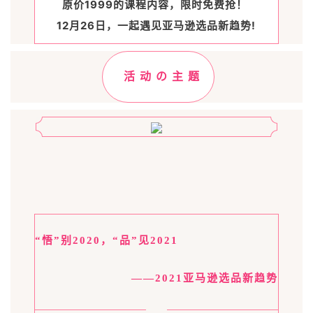
原价1999的课程内容，限时免费抢！
12月26日，一起遇见亚马逊选品新趋势!
活 动 の 主 题
“悟”别2020，“品”见2021
——2021亚马逊选品新趋势