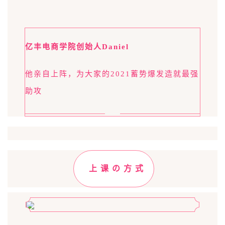
亿丰电商学院创始人Daniel
他亲自上阵，为大家的2021蓄势爆发造就最强
助攻
上 课 の 方 式