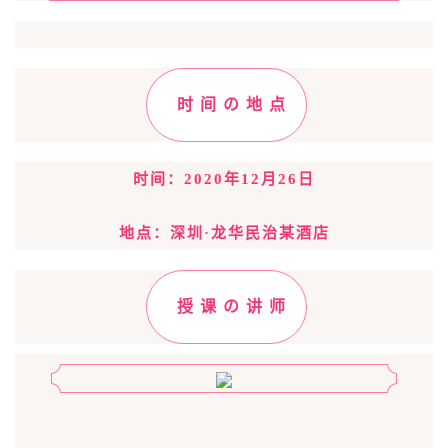
时 间 の 地 点
时间：2020年12月26日
地点：深圳·龙华民治某酒店
授 课 の 讲 师