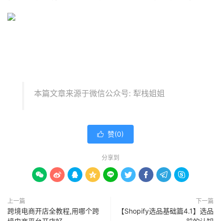
本篇文章来源于微信公众号: 犁栈姐姐
赞(
0
)

分享到









上一篇
下一篇
跨境电商开店全教程,用哪个跨
【Shopify选品基础篇4.1】选品