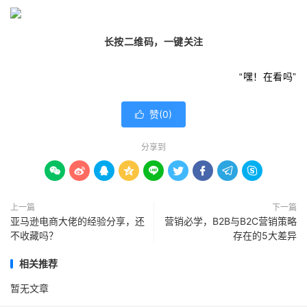
长按二维码，一键关注
“嘿！在看吗”
赞(
0
)

分享到









上一篇
下一篇
亚马逊电商大佬的经验分享，还
营销必学，B2B与B2C营销策略
不收藏吗？
存在的5大差异
相关推荐
暂无文章