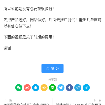
所以说前期没有必要花很多钱！
先把产品选好，网站做好，后面去推广测试！能出几单就可
以有信心做下去！
下面的视频是关于前期的费用！
谢谢
赞(
0
)

分享到









上一篇
下一篇
海圈学院独立站高端定制课程全
活动邀请丨Shopify 中国首届开