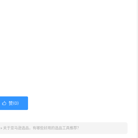
赞(
0
)

»
关于亚马逊选品，有哪些好用的选品工具推荐？