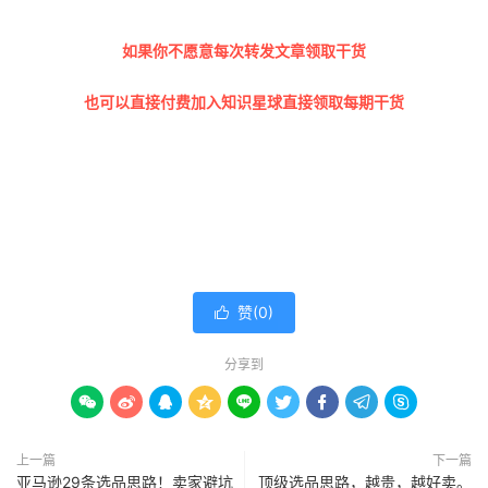
如果你不愿意每次转发文章领取干货
也可以直接付费加入知识星球直接领取每期干货
赞(
0
)

分享到









上一篇
下一篇
亚马逊29条选品思路！卖家避坑
顶级选品思路，越贵，越好卖。