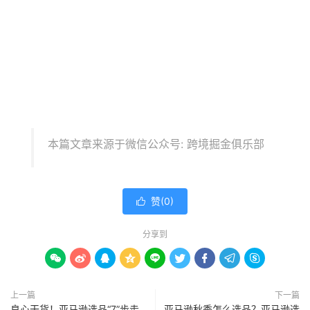
本篇文章来源于微信公众号: 跨境掘金俱乐部
赞(
0
)

分享到









上一篇
下一篇
良心干货！亚马逊选品“7”步走
亚马逊秋季怎么选品？亚马逊选