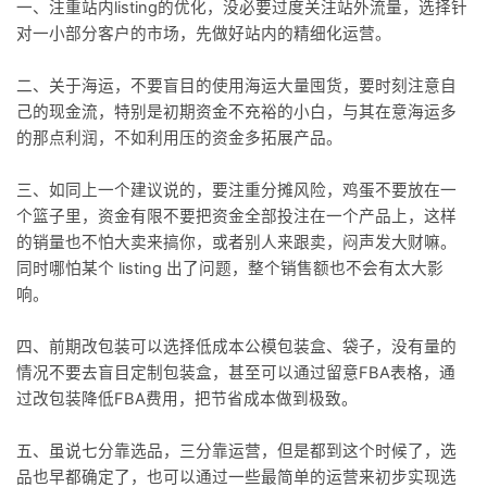
一、注重站内listing的优化，没必要过度关注站外流量，选择针
对一小部分客户的市场，先做好站内的精细化运营。
二、关于海运，不要盲目的使用海运大量囤货，要时刻注意自
己的现金流，特别是初期资金不充裕的小白，与其在意海运多
的那点利润，不如利用压的资金多拓展产品。
三、如同上一个建议说的，要注重分摊风险，鸡蛋不要放在一
个篮子里，资金有限不要把资金全部投注在一个产品上，这样
的销量也不怕大卖来搞你，或者别人来跟卖，闷声发大财嘛。
同时哪怕某个 listing 出了问题，整个销售额也不会有太大影
响。
四、前期改包装可以选择低成本公模包装盒、袋子，没有量的
情况不要去盲目定制包装盒，甚至可以通过留意FBA表格，通
过改包装降低FBA费用，把节省成本做到极致。
五、虽说七分靠选品，三分靠运营，但是都到这个时候了，选
品也早都确定了，也可以通过一些最简单的运营来初步实现选