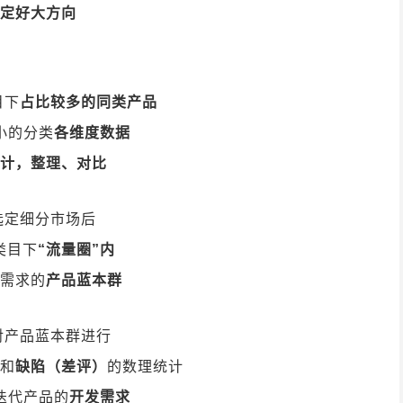
定好大方向
目下
占比较多的同类产品
小的分类
各维度数据
计，整理、对比
选定细分市场后
类目下
“流量圈”内
需求的
产品蓝本群
对产品蓝本群进行
和
缺陷（差评）
的数理统计
迭代产品的
开发需求