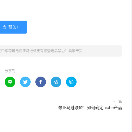
赞(
0
)

在中东跨境电商亚马逊虾皮有哪些选品禁忌？卖家干货
分享到





下一篇
做亚马逊联盟：如何确定niche产品