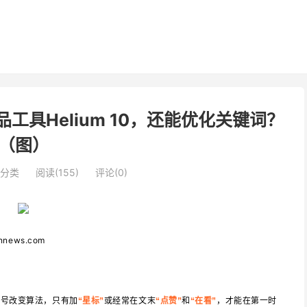
选品工具Helium 10，还能优化关键词？
（图）
分类
阅读(155)
评论(0)
nnews.com
众号改变算法，只有加
或经常在文末
和
，才能在第一时
“星标”
“点赞”
“在看”