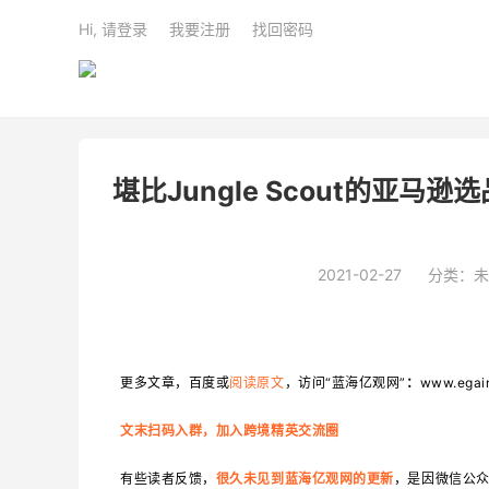
Hi, 请登录
我要注册
找回密码
堪比Jungle Scout的亚马逊
2021-02-27
分类：未
更多文章，百度或
阅读原文
，访问“蓝海亿观网”
：
www.egai
文末扫码入群，加入跨境精英交流圈
有些读者反馈，
，是因微信公
很久未见到蓝海亿观网的更新