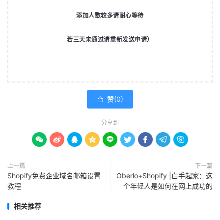
添加人数较多请耐心等待
若三天未通过请重新发送申请）
赞(
0
)

分享到









上一篇
下一篇
Shopify免费企业域名邮箱设置
Oberlo+Shopify |白手起家：这
教程
个年轻人是如何在网上成功的
相关推荐