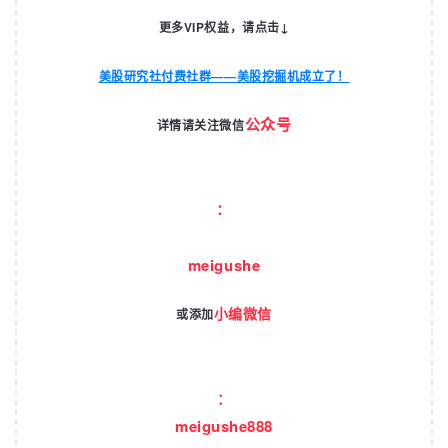
更多VIP权益，请点击↓
美股研究社付费社群——美股挖掘机成立了！
公众号
详情请
关注微信
：
meigushe
小编微信
或添加
：
meigushe888