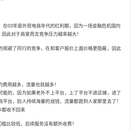
， 在03年是外贸电商年代的红利期，因为一场金融危机国内
，因此对于商家而言竞争压力越来越大！
的规避了同行的竞争，在和客户报价上面价格更隐蔽，因此
资的费用越多，流量也就越多！
可能的，因为
如果老外不上平台，上了平
台不进店铺，进了
别人持续海量的烧钱，流量都跑到人家那里去了！
商平台，
本都收不回来
门槛比较低，后续服务没有额外收费！