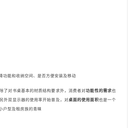
降功能和收纳空间、是否方便安装及移动
除了对书桌基本的材质结构要求外，消费者对
功能性的需求
也
另外双显示器的使用率开始普及，对
桌面的使用面积
也是一个
小户型及租房族的青睐