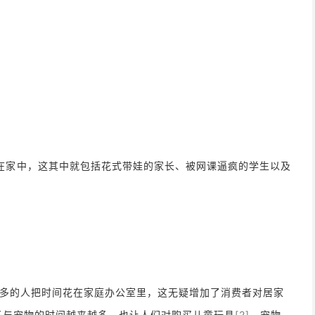
宅在家中，这其中就包括花式带娃的家长、被网课逼疯的学生以及
多的人把时间花在家庭办公室里，这无疑增加了消费者对居家
子与宠物的时间越来越多，也让人们对购买儿童玩具
[2]
、宠物