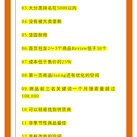
03.大分类排名在5000以内
04.没有被大卖垄断
05.坚固耐用
06.首页包含2～3个商品Review低于50个
07.成本低于售价的25％
08.第一页商品listing还有优化的空间
09.商品前三名关键词一个月搜索量超过
100,000
10.可以轻易找到供货商
11.非季节性商品最佳
12.具有改良的空间