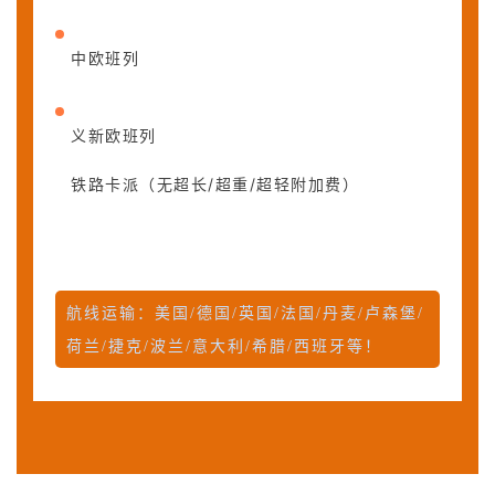
中欧班列
义新欧班列
铁路卡派（无超长/超重/超轻附加费）
航线运输：美国/德国/英国/法国/丹麦/卢森堡/
荷兰/捷克/波兰/意大利/希腊/西班牙等！