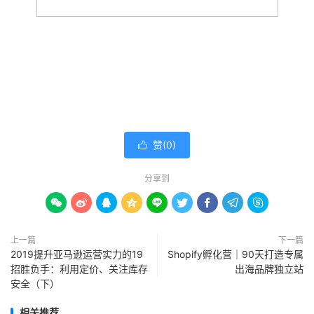
赞(
0
)

分享到









上一篇
下一篇
2019提升亚马逊运营实力的19
Shopify孵化营｜90天打造专属
招胜负手：利用定价、关注库存
出海品牌独立站
安全（下）
相关推荐