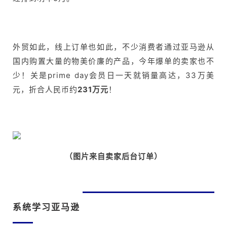
外贸如此，线上订单也如此，不少消费者通过亚马逊从
国内购置大量的物美价廉的产品，今年爆单的卖家也不
少！
关是
prime day
会员日一天就销量高达，
33
万美
元，折合人
民
币约
231
万元
！
（图片来自卖家后台订单）
系统学习亚马逊