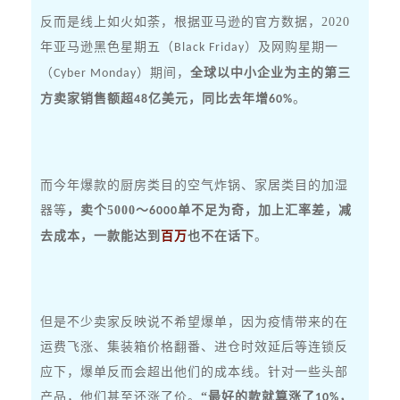
反而是线上如火如荼，
根据亚马逊的官方数据，
2020
年亚马逊黑色星期五（
）及网购星期一
Black Friday
（
）期间，
全球以中小企业为主的第三
Cyber Monday
方卖家销售额超
亿美元，同比去年增
。
48
60%
而今年爆款的厨房类目的空气炸锅、家居类目的加湿
器等
，卖个
5000
～
单不足为奇，加上汇率差，减
6000
去成本，一款能达到
百万
也不在话下
。
但
是不少卖家反映说不希望爆单，因为疫情带来的在
运费飞涨、集装箱价格翻番、进仓时效延后等连锁反
应下，爆单反而会超出他们的成本线。针对一些头部
产品，他们甚至还涨了价。
“最好的款就算涨了
，
10%