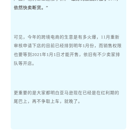
依然快卖断货。”
可见，今年的跨境电商的生意是有多火爆，
11
月重新
审核申请下店的目前已经排到明年
月份，而销售权限
1
也要等到
年
月
日才能开售，依旧有不少卖家排
2021
1
1
队等开店。
更重要的是大家都明白亚马逊现在已经是在红利期的
尾巴上，再不争取上车，就晚了。