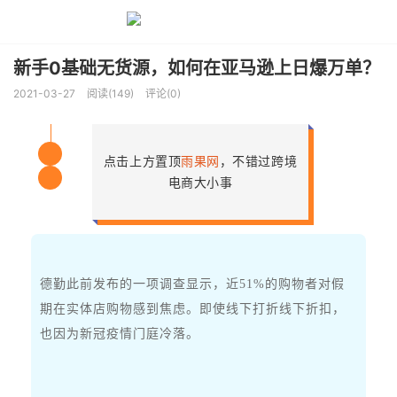
新手0基础无货源，如何在亚马逊上日爆万单？
2021-03-27
阅读(149)
评论(0)
点击上方置顶
雨果网
，不错过跨境
关
电商大小事
注
德勤此前发布的一项调查显示，近
51%
的购物者对假
期在实体店购物感到焦虑。
即使线下打折线下折扣，
也因为新冠疫情门庭冷落。