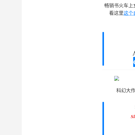
畅销书火车上
看这里
这个
科幻大
S