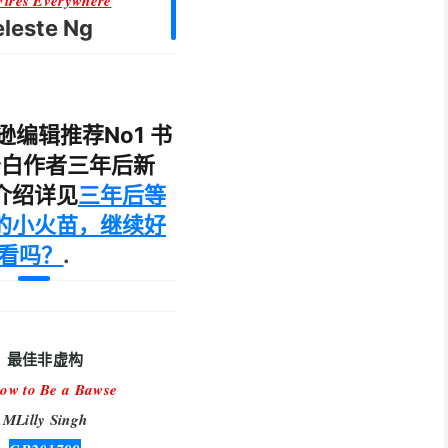
 Fires Everywhere
leste Ng
逊编辑推荐No1 书
告白作者三年后新
介绍详见
三年后等
的小火苗，继续好
看吗？
.
最佳非虚构
ow to Be a Bawse
MLilly Singh