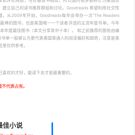
是一家社交阅读和评论网站，与豆瓣读书相似，所以国内很多都称它为美国豆
单，建立自己的读书推荐群组和讨论。Goodreads 希望利用社交性
09年开始，Goodreads每年会举办一次“The Readers
中评选出最棒的图书，也是美国唯一一个读者评选的主流年度书单。今年
共 19 本年度最佳图书（本文分享其中十本）。 和之前推荐的那些由编
s 这份书单一般被认为更代表美国普通人的阅读偏好和趋势，注意是美
这里仅供参考。
己喜欢的才好，能读下去才是最重要的，
载不代表占有。
最佳小说