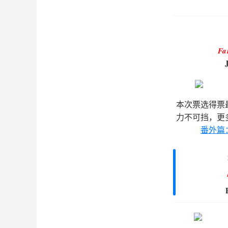
Fa
本次票选得票
力不可挡，更
番外篇