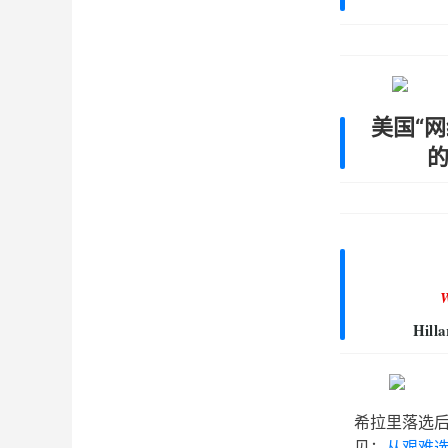
美国“网
W
Hilla
希拉里落选
见：
从艰难