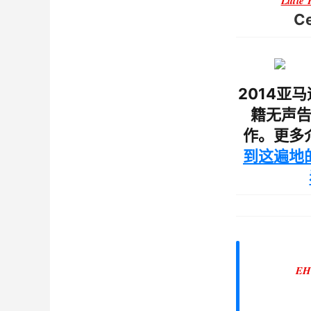
Little
Ce
2014亚马
籍无声
作。更多
到这遍地
EH