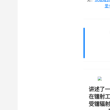
里
讲述了
在镭射
受镭辐