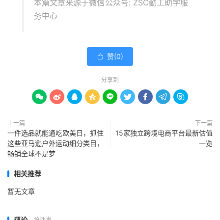
本篇文章来源于微信公众号: ZSC勤工助学服
务中心
赞(
0
)

分享到









上一篇
下一篇
一件选品就能通吃欧美日，抓住
15家独立跨境电商平台最新估值
这些亚马逊户外运动细分类目，
一览
畅销全球不是梦
相关推荐
暂无文章
评论
抢沙发