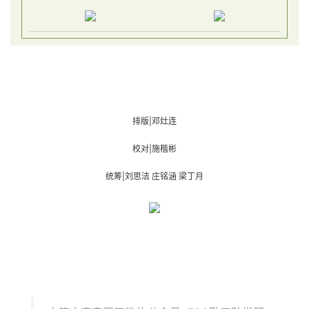
END
排版|邓灶连
校对|施楷彬
统筹|刘思洁 庄铭涵 梁丁月