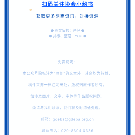
扫码关注协会小秘书
获取更多网商资讯，对接资源
● 图文审核：逄仔 ●
● 排版、整理：Yuki ●
免责说明：
本公众号除标注为“原创”的文章外，其余均为转载，
稿件
来源
一律注明出处，版权归原作者所有。
如涉及图片、文字、字体等作品版权问题，
烦请与我们联系，我们将及时沟通处理。
邮箱：
gdeba@gdeba.org.cn
联系电话：020-8304 0336