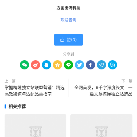
方圆出海科技
欢迎咨询
赞(
0
)

分享到









上一篇
下一篇
掌握跨境独立站联盟营销：精选
全网首发，9千字深度长文 | 一
高效渠道与适配品类指南
篇文章搞懂独立站选品
相关推荐