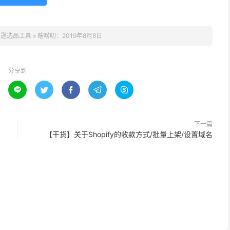
马逊选品工具
»
瞎唠叨：2019年8月8日
分享到





下一篇
【干货】关于Shopify的收款方式/批量上架/设置域名