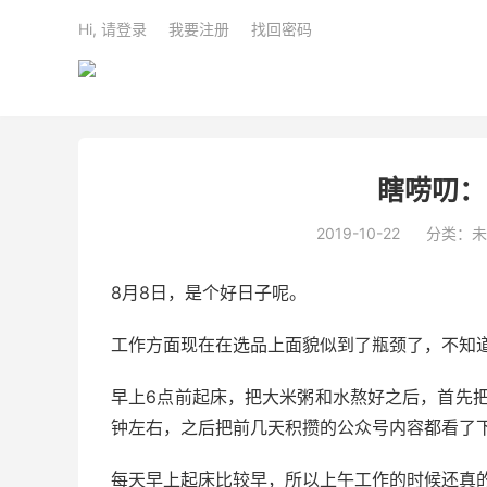
Hi, 请登录
我要注册
找回密码
瞎唠叨：
2019-10-22
分类：未
8月8日，是个好日子呢。
工作方面现在在选品上面貌似到了瓶颈了，不知
早上6点前起床，把大米粥和水熬好之后，首先把
钟左右，之后把前几天积攒的公众号内容都看了下。
每天早上起床比较早，所以上午工作的时候还真