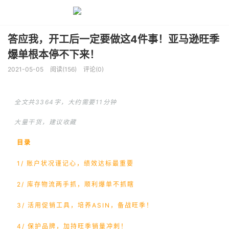
答应我，开工后一定要做这4件事！亚马逊旺季
爆单根本停不下来！
2021-05-05
阅读(156)
评论(0)
全文共3364字，大约需要11分钟
大量干货，建议收藏
目录
1/ 账户状况谨记心，绩效达标最重要
2/ 库存物流两手抓，顺利爆单不抓瞎
3/ 活用促销工具，培养ASIN，备战旺季！
4/ 保护品牌，加持旺季销量冲刺！