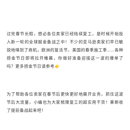
过完春节长假，想必各位卖家已经陆续复工，是时候开始投
入新一轮的全球掘金备战之中！不少的亚马逊卖家们早已敏
锐地嗅到了商机，欧洲的复活节、美国的春季施工季……各种
捞金节日即将拉开帷幕，你做好准备迎接这一波的爆单了
吗？更多捞金节日请参考👉
为了帮助各位卖家在春节后更快更好地展开业务，抓住这波
节后大流量，小编也为大家梳理复工的超实用干货！果断收
了提前备战起来吧！