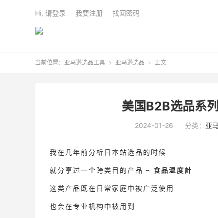
Hi, 请登录
我要注册
找回密码
当前位置：
亚马逊选品工具
亚马逊选品
正文


美国B2B选品系列
2024-01-26
分类：
亚
我在几年前分析日本站选品的时候
就分享过一个跨类目的产品 –
食品温度計
这类产品既在日常家庭中被广泛使用
也会在专业机构中被用到